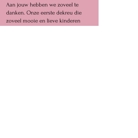
Aan jouw hebben we zoveel te
danken. Onze eerste dekreu die
zoveel mooie en lieve kinderen
heeft gekregen. Ook bij de
hulphonden heeft hij echt zijn
voetafdruk achtergelaten. Bij
verzorgcentra voor demente
ouderen tot assistentie honden tot
coachhonden, maatje en heerlijke
huishonden. Hij heeft zijn dna goed
doorgegeven. Wat een lieve fijne
hond. Je hebt een zware strijd
gestreden tijdens het laatste stukje
van je leven , je baasje had je dit
graag bespaard, maar helaas heeft
dit niet zo mogen zijn. Je was ineens
op.